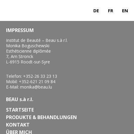
DE
FR
EN
IMPRESSUM
Institut de Beauté – Beau s.à r.l.
Monika Boguschewski
Esthéticienne diplômée
7, Am Stronck
L-6915 Roodt-sur-Syre
Telefon: +352-26 33 23 13
Mobil: +352-621 21 09 84
E-Mail: monika@beau.lu
BEAU s.à r.l.
STARTSEITE
PRODUKTE & BEHANDLUNGEN
KONTAKT
ÜBER MICH